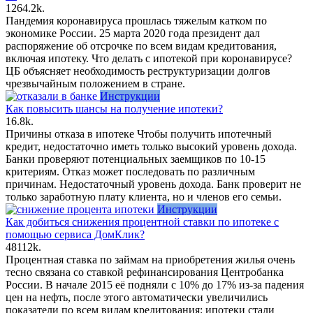
12
64.2k.
Пандемия коронавируса прошлась тяжелым катком по
экономике России. 25 марта 2020 года президент дал
распоряжение об отсрочке по всем видам кредитования,
включая ипотеку. Что делать с ипотекой при коронавирусе?
ЦБ объясняет необходимость реструктуризации долгов
чрезвычайным положением в стране.
Инструкции
Как повысить шансы на получение ипотеки?
1
6.8k.
Причины отказа в ипотеке Чтобы получить ипотечный
кредит, недостаточно иметь только высокий уровень дохода.
Банки проверяют потенциальных заемщиков по 10-15
критериям. Отказ может последовать по различным
причинам. Недостаточный уровень дохода. Банк проверит не
только заработную плату клиента, но и членов его семьи.
Инструкции
Как добиться снижения процентной ставки по ипотеке с
помощью сервиса ДомКлик?
48
112k.
Процентная ставка по займам на приобретения жилья очень
тесно связана со ставкой рефинансирования Центробанка
России. В начале 2015 её подняли с 10% до 17% из-за падения
цен на нефть, после этого автоматически увеличились
показатели по всем видам кредитования: ипотеки стали